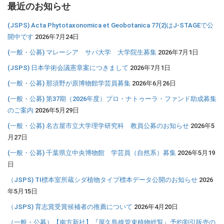
最近のお知らせ
(JSPS) Acta Phytotaxonomica et Geobotanica 77(2)はJ-STAGEで公
開中です
2026年7月24日
(一般・公募) マレーシア サバ大学 大学院生募集
2026年7月1日
(JSPS) 日本学術会議憲章案につきまして
2026年7月1日
(一般・公募) 那須野が原博物館学芸員募集
2026年6月26日
(一般・公募) 第37期（2026年度）プロ・ナトゥーラ・ファンド助成募集
のご案内
2026年5月29日
(一般・公募) 名古屋市立大学理学研究科 教員公募のお知らせ
2026年5
月27日
(一般・公募) 千葉県立中央博物館 学芸員（自然系）募集
2026年5月19
日
（JSPS) TI標本室所蔵シダ植物タイプ標本データ公開のお知らせ
2026
年5月15日
（JSPS) 育志賞受賞候補者の推薦について
2026年4月20日
（一般・公募）【南方新社】『屋久島維管束植物総覧』予約割引販売の