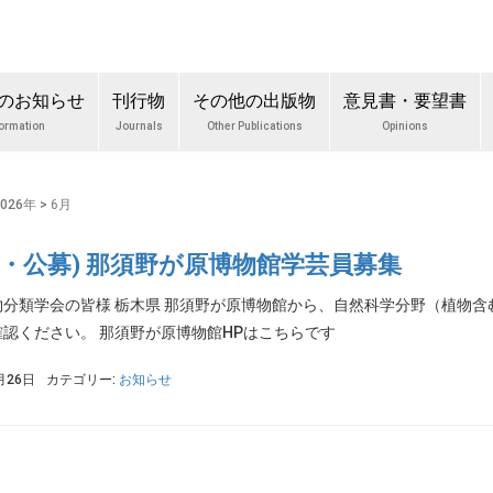
のお知らせ
刊行物
その他の出版物
意見書・要望書
formation
Journals
Other Publications
Opinions
2026年
>
6月
般・公募) 那須野が原博物館学芸員募集
物分類学会の皆様 栃木県 那須野が原博物館から、自然科学分野（植物
認ください。 那須野が原博物館HPはこちらです
月26日
カテゴリー:
お知らせ