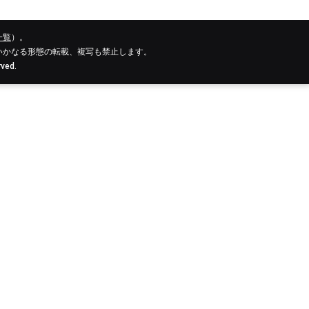
一覧
）。
いかなる形態の転載、複写も禁止します。
rved.