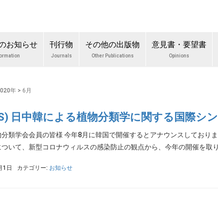
のお知らせ
刊行物
その他の出版物
意見書・要望書
formation
Journals
Other Publications
Opinions
2020年
>
6月
SPS) 日中韓による植物分類学に関する国際
物分類学会会員の皆様 今年8月に韓国で開催するとアナウンスしており
ついて、新型コロナウィルスの感染防止の観点から、今年の開催を取り止
月1日
カテゴリー:
お知らせ