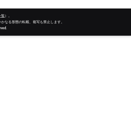
一覧
）。
いかなる形態の転載、複写も禁止します。
rved.