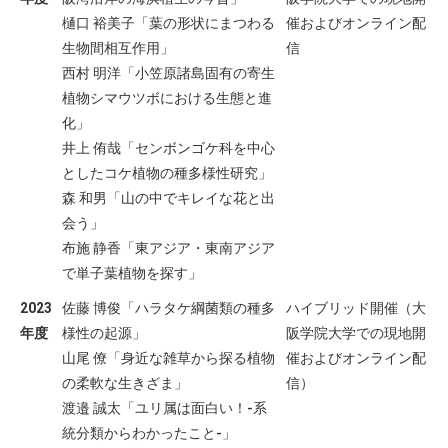
樋口 裕美子「葉の形状にまつわる
催およびオンライン配
生物間相互作用」
信
西村 明洋「小笠原諸島固有の寄生
植物シマウツボにおける生態と進
化」
井上 侑哉「センボンゴケ科を中心
としたコケ植物の種多様性研究」
森 和男「山の中でキレイな花と出
会う」
布施 静香「東アジア・東南アジア
で単子葉植物を探す」
2023
佐藤 博俊「ハラタケ綱菌類の種多
ハイブリッド開催（大
年度
様性の起源」
阪学院大学での現地開
山尾 僚「身近な雑草から探る植物
催およびオンライン配
の柔軟な生きざま」
信）
渡邉 誠太「ユリ属は面白い！‐系
統分類からわかったこと‐」