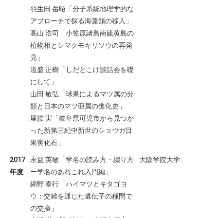
羽生田 岳昭「分子系統地理学的な
アプローチで探る海藻類の移入」
高山 浩司「小笠原諸島南硫黄島の
植物相とシマクモキリソウの再発
見」
道盛 正樹「しだとこけ談話会を礎
にして」
山田 敏弘「球果によるマツ属の分
類と日本のマツ亜属の進化史」
塚腰 実「岐阜県可児市から見つか
った新第三紀中新世のショウガ目
果実化石」
2017
永益 英敏「学名の読み方・綴り方
大阪学院大学
年度
ー学名のあれこれ入門編」
綿野 泰行「ハイマツとキタゴヨ
ウ：交雑を通じた遺伝子の種間で
の交換」