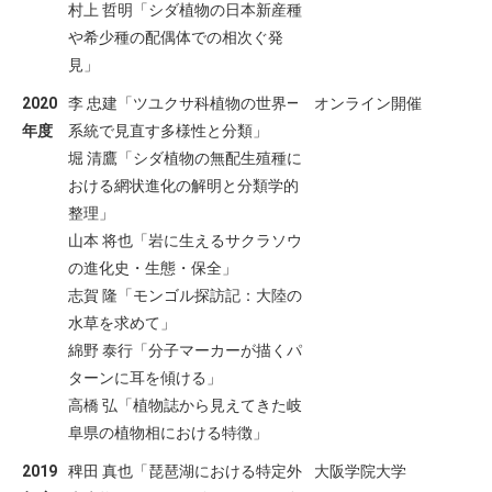
村上 哲明「シダ植物の日本新産種
や希少種の配偶体での相次ぐ発
見」
2020
李 忠建「ツユクサ科植物の世界―
オンライン開催
年度
系統で見直す多様性と分類」
堀 清鷹「シダ植物の無配生殖種に
おける網状進化の解明と分類学的
整理」
山本 将也「岩に生えるサクラソウ
の進化史・生態・保全」
志賀 隆「モンゴル探訪記：大陸の
水草を求めて」
綿野 泰行「分子マーカーが描くパ
ターンに耳を傾ける」
高橋 弘「植物誌から見えてきた岐
阜県の植物相における特徴」
2019
稗田 真也「琵琶湖における特定外
大阪学院大学