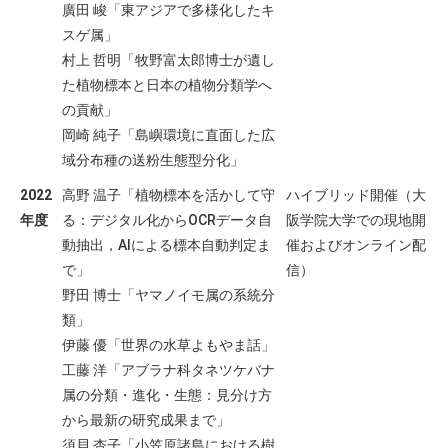
廣田 峻「東アジアで多様化したキ
スゲ属」
村上 哲明「牧野富太郎博士が遺し
た植物標本と日本の植物分類学へ
の貢献」
岡崎 純子「島嶼環境に直面した広
域分布種の送粉生態型分化」
2022
高野 温子「植物標本を活かして守
ハイブリッド開催（大
年度
る：デジタル化からOCRデータ自
阪学院大学での現地開
動抽出，AIによる標本自動判定ま
催およびオンライン配
で」
信）
野田 博士「ヤマノイモ属の系統分
類」
伊藤 優「世界の水草よもやま話」
工藤 洋「アブラナ科タネツケバナ
属の分類・進化・生態：見分け方
から最新の研究成果まで」
須貝 杏子「小笠原諸島における樹