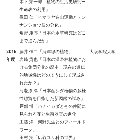
木下 栄一郎「植物の生活史研究―
生命表の利用」
邑田 仁「ヒマラヤ造山運動とテン
ナンショウ属の分化」
角野 康郎「日本の水草研究はどこ
まで進んだか」
2016
藤井 伸二「海岸線の植物」
大阪学院大学
年度
岩崎 貴也「日本の温帯林植物にお
ける集団分化の歴史：現在の遺伝
的地域性はどのようにして形成さ
れたか？」
海老原 淳「日本産シダ植物の多様
性総覧を目指した新図鑑の試み」
戸部 博「ハナイカダとその仲間に
見られる花と生殖器官の進化」
工藤 洋「河野先生とのフィールド
ワーク」
田村 実「広義ユリ科の世界」