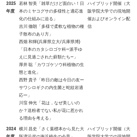
2025
若林 智美「雑草だけど面白い！日
ハイブリッド開催（大
年度
本のミヤコグサの多様性と適応進
阪学院大学での現地開
化の仕組みに迫る」
催およびオンライン配
吉川 徹朗「多様で柔軟な植物の種
信
子散布のあり方」
西畑 和輝(兵庫県立大/兵庫県博)
「日本のカタシロゴケ科―派手ゆ
えに見過ごされた蘚類たち―」
厚井 聡「カワゴケソウ科植物の生
態と進化」
西野 貴子「昨日の敵は今日の友ー
サワシロギクの内生菌と蛇紋岩適
応ー」
川窪 伸光「花は，なぜ美しいの
か？送粉者でない私が花に惹かれ
る理由を考える」
2024
横川 昌史「さく葉標本から見た大
ハイブリッド開催（大
年度
阪湾沿岸の海浜植生の今昔」
阪学院大学での現地開