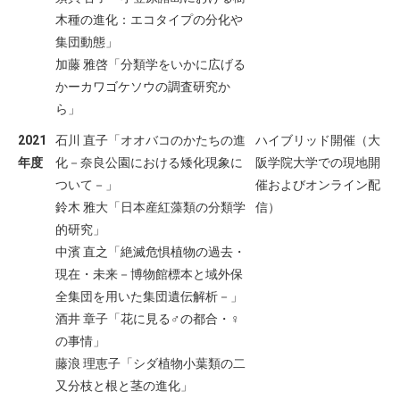
木種の進化：エコタイプの分化や
集団動態」
加藤 雅啓「分類学をいかに広げる
かーカワゴケソウの調査研究か
ら」
2021
石川 直子「オオバコのかたちの進
ハイブリッド開催（大
年度
化－奈良公園における矮化現象に
阪学院大学での現地開
ついて－」
催およびオンライン配
鈴木 雅大「日本産紅藻類の分類学
信）
的研究」
中濱 直之「絶滅危惧植物の過去・
現在・未来－博物館標本と域外保
全集団を用いた集団遺伝解析－」
酒井 章子「花に見る♂の都合・♀
の事情」
藤浪 理恵子「シダ植物小葉類の二
又分枝と根と茎の進化」