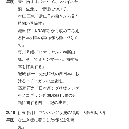
年度
来生物オオバナミズキンバイの分
類・生活史・管理について」
本庄 三恵「遺伝子の働きから見た
植物の季節性」
池田 啓「DNA解析から改めて考え
る日本列島の高山植物相の成り立
ち」
藤川 和美「ヒマラヤから横断山
脈、そしてミャンマーへ。植物標
本を採集する」
能城 修一「先史時代の西日本にお
けるイチイガシの重要性」
高宮 正之「日本産シダ植物メシダ
科ノコギリシダ属Diplaziumの分
類に関する四半世紀の成果」
2018
伊東 拓朗「マンネングサ属の特異
大阪学院大学
年度
な生き様に着目した植物進化研
究」