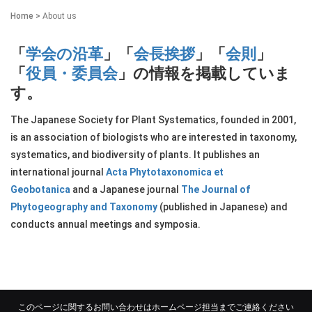
Home
>
About us
「
学会の沿革
」「
会長挨拶
」「
会則
」
「
役員・委員会
」の情報を掲載していま
す。
The Japanese Society for Plant Systematics, founded in 2001,
is an association of biologists who are interested in taxonomy,
systematics, and biodiversity of plants. It publishes an
international journal
Acta Phytotaxonomica et
Geobotanica
and a Japanese journal
The Journal of
Phytogeography and Taxonomy
(published in Japanese) and
conducts annual meetings and symposia.
このページに関するお問い合わせはホームページ担当までご連絡ください