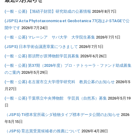
(一般・公募) 【旭硝子財団】研究助成の公募情報
2026年8月7日
(JSPS) Acta Phytotaxonomica et Geobotanica 77(2)はJ-STAGEで公
開中です
2026年7月24日
(一般・公募) マレーシア サバ大学 大学院生募集
2026年7月1日
(JSPS) 日本学術会議憲章案につきまして
2026年7月1日
(一般・公募) 那須野が原博物館学芸員募集
2026年6月26日
(一般・公募) 第37期（2026年度）プロ・ナトゥーラ・ファンド助成募集
のご案内
2026年5月29日
(一般・公募) 名古屋市立大学理学研究科 教員公募のお知らせ
2026年5
月27日
(一般・公募) 千葉県立中央博物館 学芸員（自然系）募集
2026年5月19
日
（JSPS) TI標本室所蔵シダ植物タイプ標本データ公開のお知らせ
2026
年5月15日
（JSPS) 育志賞受賞候補者の推薦について
2026年4月20日