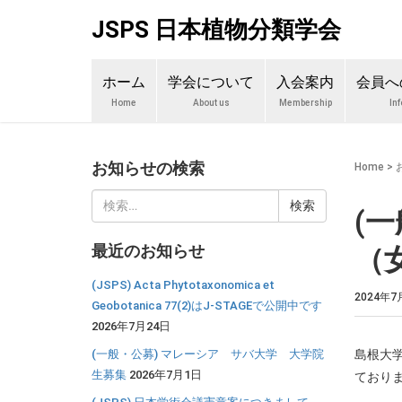
JSPS 日本植物分類学会
ホーム
学会について
入会案内
会員へ
Home
About us
Membership
In
お知らせの検索
Home
>
検
(
索:
最近のお知らせ
（女
(JSPS) Acta Phytotaxonomica et
2024年7
Geobotanica 77(2)はJ-STAGEで公開中です
2026年7月24日
(一般・公募) マレーシア サバ大学 大学院
島根大
生募集
2026年7月1日
ており