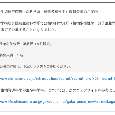
学学術研究院農生命科学系（植物多様性学）教員公募のご案内
学学術研究院農生命科学系では植物科学分野（植物多様性学、分子生物
性限定で公募することになりました。
     公募の詳細は、下記リンク先をご参照ください。
/www.shimane-u.ac.jp/introduction/recruit/recruit_prof/05_recruit_l
「生物資源科学部生命科学科」については、次のウェブサイトを参考に
/www.life.shimane-u.ac.jp/gakubu_annai/gaka_annai_new/seimeikaga