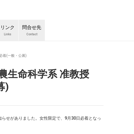
リンク
問合せ先
Links
Contact
必着(一般・公募)
院農生命科学系 准教授
募)
らせがありました。女性限定で、9月30日必着となっ