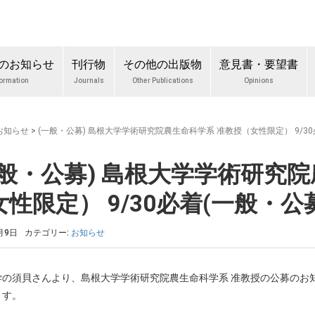
のお知らせ
刊行物
その他の出版物
意見書・要望書
formation
Journals
Other Publications
Opinions
お知らせ
>
(一般・公募) 島根大学学術研究院農生命科学系 准教授（女性限定） 9/30
一般・公募) 島根大学学術研究
性限定） 9/30必着(一般・公
月9日
カテゴリー:
お知らせ
学の須貝さんより、島根大学学術研究院農生命科学系 准教授の公募のお知
ます。