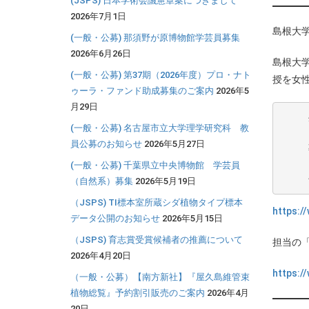
(JSPS) 日本学術会議憲章案につきまして
2026年7月1日
島根大
(一般・公募) 那須野が原博物館学芸員募集
2026年6月26日
島根大
(一般・公募) 第37期（2026年度）プロ・ナト
授を女
ゥーラ・ファンド助成募集のご案内
2026年5
月29日
     生物科学分野　准教授（女性限定）

(一般・公募) 名古屋市立大学理学研究科 教
員公募のお知らせ
2026年5月27日
     募集人員　１名

(一般・公募) 千葉県立中央博物館 学芸員
（自然系）募集
2026年5月19日
（JSPS) TI標本室所蔵シダ植物タイプ標本
https:/
データ公開のお知らせ
2026年5月15日
（JSPS) 育志賞受賞候補者の推薦について
担当の
2026年4月20日
https:/
（一般・公募）【南方新社】『屋久島維管束
植物総覧』予約割引販売のご案内
2026年4月
20日