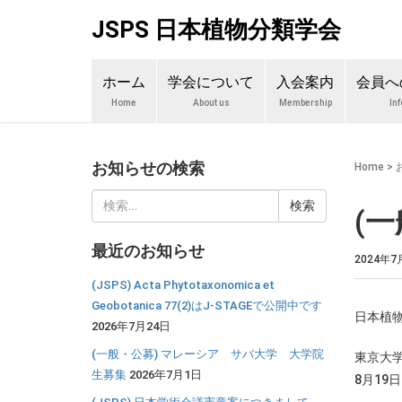
JSPS 日本植物分類学会
ホーム
学会について
入会案内
会員へ
Home
About us
Membership
In
お知らせの検索
Home
>
検
(
索:
最近のお知らせ
2024年7
(JSPS) Acta Phytotaxonomica et
Geobotanica 77(2)はJ-STAGEで公開中です
日本植物
2026年7月24日
(一般・公募) マレーシア サバ大学 大学院
東京大
生募集
2026年7月1日
8月19