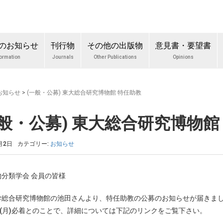
のお知らせ
刊行物
その他の出版物
意見書・要望書
formation
Journals
Other Publications
Opinions
お知らせ
>
(一般・公募) 東大総合研究博物館 特任助教
一般・公募) 東大総合研究博物館
月2日
カテゴリー:
お知らせ
分類学会 会員の皆様
学総合研究博物館の池田さんより、特任助教の公募のお知らせが届きま
日(月)必着とのことで、詳細については下記のリンクをご覧下さい。