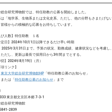
学総合研究博物館では、特任助教の公募を開始しました。
募は「地学系、生物系または文化史系、ただし、他の分野もさまたげな
、皆様からの積極的な応募をお待ちしています。
及び人数】特任助教 １名
定日】2024年10月1日以降できるだけ早い時期
】2025年3月31日まで。予算の状況、勤務成績、健康状況などを考慮
、更新は最長で採用日から3年間までとする。
切】2024年8月19日（月）
要項リンク】
東京大学総合研究博物館HP
「特任助教公募のお知らせ」
たは「
特任助教公募のお知らせ
」まで
博
0033 東京都文京区本郷 7-3-1
学総合研究博物館
-5841-2839