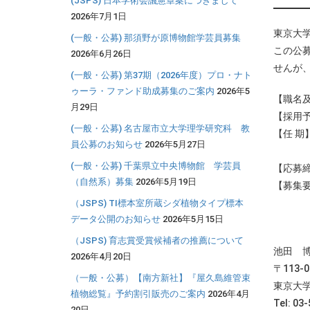
(JSPS) 日本学術会議憲章案につきまして
2026年7月1日
東京大
(一般・公募) 那須野が原博物館学芸員募集
この公
2026年6月26日
せんが
(一般・公募) 第37期（2026年度）プロ・ナト
ゥーラ・ファンド助成募集のご案内
2026年5
【職名
月29日
【採用予
(一般・公募) 名古屋市立大学理学研究科 教
【任 期
員公募のお知らせ
2026年5月27日
ただし
(一般・公募) 千葉県立中央博物館 学芸員
【応募締
（自然系）募集
2026年5月19日
【募集
（JSPS) TI標本室所蔵シダ植物タイプ標本
データ公開のお知らせ
2026年5月15日
ま
（JSPS) 育志賞受賞候補者の推薦について
池田 
2026年4月20日
〒113-
（一般・公募）【南方新社】『屋久島維管束
東京大
植物総覧』予約割引販売のご案内
2026年4月
Tel: 03
20日