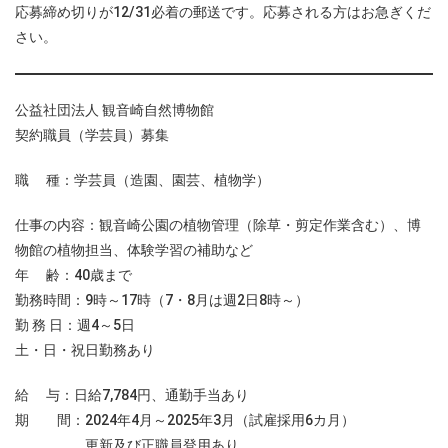
応募締め切りが12/31必着の郵送です。応募される方はお急ぎくだ
さい。
公益社団法人 観音崎自然博物館
契約職員（学芸員）募集
職 種：学芸員（造園、園芸、植物学）
仕事の内容：観音崎公園の植物管理（除草・剪定作業含む）、博
物館の植物担当、体験学習の補助など
年 齢：40歳まで
勤務時間：9時～17時（7・8月は週2日8時～）
勤 務 日：週4～5日
土・日・祝日勤務あり
給 与：日給7,784円、通勤手当あり
期 間：2024年4月～2025年3月（試雇採用6カ月）
更新及び正職員登用あり