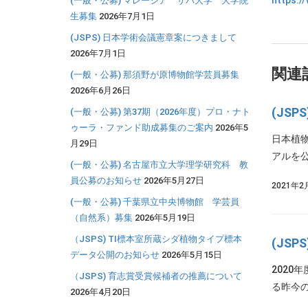
https:/
(一般・公募) マレーシア サバ大学 大学院
生募集
2026年7月1日
(JSPS) 日本学術会議憲章案につきまして
2026年7月1日
関連
(一般・公募) 那須野が原博物館学芸員募集
2026年6月26日
(JS
(一般・公募) 第37期（2026年度）プロ・ナト
ゥーラ・ファンド助成募集のご案内
2026年5
日本植
月29日
アルを公
(一般・公募) 名古屋市立大学理学研究科 教
員公募のお知らせ
2026年5月27日
2021年2
(一般・公募) 千葉県立中央博物館 学芸員
（自然系）募集
2026年5月19日
（JSPS) TI標本室所蔵シダ植物タイプ標本
(JS
データ公開のお知らせ
2026年5月15日
2020
（JSPS) 育志賞受賞候補者の推薦について
る昨今の
2026年4月20日