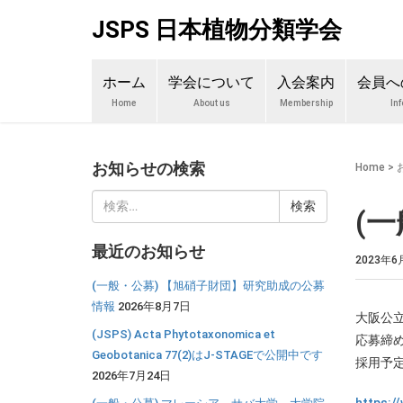
JSPS 日本植物分類学会
ホーム
学会について
入会案内
会員へ
Home
About us
Membership
In
お知らせの検索
Home
>
検
(
索:
最近のお知らせ
2023年6
(一般・公募) 【旭硝子財団】研究助成の公募
情報
2026年8月7日
大阪公
(JSPS) Acta Phytotaxonomica et
応募締め
Geobotanica 77(2)はJ-STAGEで公開中です
採用予定
2026年7月24日