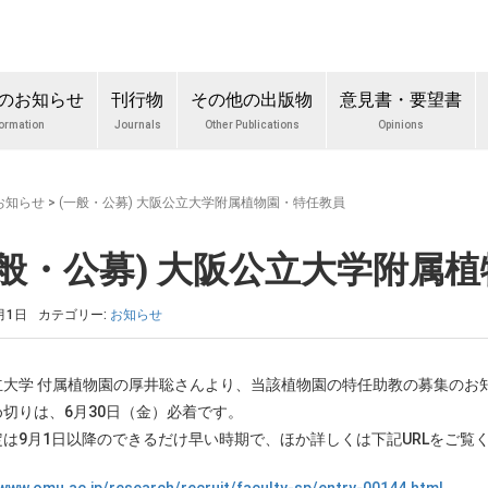
のお知らせ
刊行物
その他の出版物
意見書・要望書
formation
Journals
Other Publications
Opinions
お知らせ
>
(一般・公募) 大阪公立大学附属植物園・特任教員
一般・公募) 大阪公立大学附属
月1日
カテゴリー:
お知らせ
立大学 付属植物園の厚井聡さんより、当該植物園の特任助教の募集のお
切りは、6月30日（金）必着です。
は9月1日以降のできるだけ早い時期で、ほか詳しくは下記URLをご覧