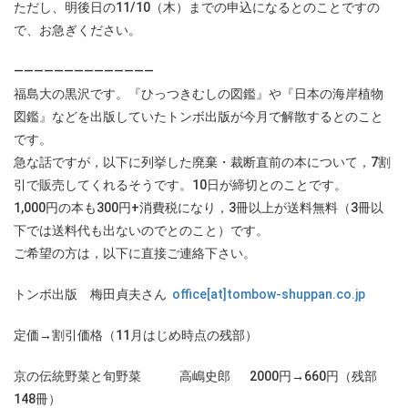
ただし、明後日の11/10（木）までの申込になるとのことですの
で、お急ぎください。
——————————————
福島大の黒沢です。『ひっつきむしの図鑑』や『日本の海岸植物
図鑑』などを出版していたトンボ出版が今月で解散するとのこと
です。
急な話ですが，以下に列挙した廃棄・裁断直前の本について，7割
引で販売してくれるそうです。10日が締切とのことです。
1,000円の本も300円+消費税になり，3冊以上が送料無料（3冊以
下では送料代も出ないのでとのこと）です。
ご希望の方は，以下に直接ご連絡下さい。
トンボ出版 梅田貞夫さん
office[at]tombow-shuppan.co.jp
定価→割引価格（11月はじめ時点の残部）
京の伝統野菜と旬野菜 高嶋史郎 2000円→660円（残部
148冊）