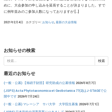
めに、大会参加の申し込みを延長することが決まりました。すで
に例年並みのご参加人数になっておりますが […]
2021年2月4日
カテゴリー:
お知らせ
,
最新の大会情報
お知らせの検索
検
索:
最近のお知らせ
(一般・公募) 【旭硝子財団】研究助成の公募情報
2026年8月7日
(JSPS) Acta Phytotaxonomica et Geobotanica 77(2)はJ-STAGEで公
開中です
2026年7月24日
(一般・公募) マレーシア サバ大学 大学院生募集
2026年7月1日
(JSPS) 日本学術会議憲章案につきまして
2026年7月1日