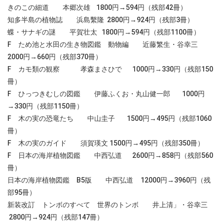
きのこの細道 本郷次雄 1800円→594円（残部42冊）
知多半島の植物誌 浜島繫隆 2800円→924円（残部3冊）
蝶・サナギの謎 平賀壮太 1800円→594円（残部1100冊）
F ため池と水田の生き物図鑑 動物編 近藤繁生・谷幸三
2000円→660円（残部370冊）
F カモ類の観察 孝森まさひで 1000円→330円（残部150
冊）
F ひっつきむしの図鑑 伊藤ふくお・丸山健一郎 1000円
→330円（残部1150冊）
F 木の実の恐竜たち 中山圭子 1500円→495円（残部1060
冊）
F 木の実のガイド 須賀瑛文 1500円→495円（残部350冊）
F 日本の海岸植物図鑑 中西弘道 2600円→858円（残部560
冊）
日本の海岸植物図鑑 B5版 中西弘道 12000円→3960円（残
部95冊）
新装改訂 トンボのすべて 世界のトンボ 井上清」・谷幸三
2800円→924円（残部147冊）