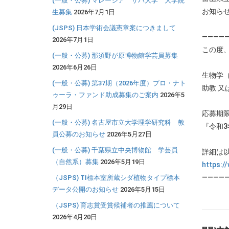
(一般・公募) マレーシア サバ大学 大学院
お知ら
生募集
2026年7月1日
(JSPS) 日本学術会議憲章案につきまして
————
2026年7月1日
この度
(一般・公募) 那須野が原博物館学芸員募集
2026年6月26日
生物学
(一般・公募) 第37期（2026年度）プロ・ナト
助教 又は
ゥーラ・ファンド助成募集のご案内
2026年5
月29日
応募期
(一般・公募) 名古屋市立大学理学研究科 教
『令和3
員公募のお知らせ
2026年5月27日
(一般・公募) 千葉県立中央博物館 学芸員
詳細は以
（自然系）募集
2026年5月19日
https:/
————
（JSPS) TI標本室所蔵シダ植物タイプ標本
データ公開のお知らせ
2026年5月15日
（JSPS) 育志賞受賞候補者の推薦について
2026年4月20日