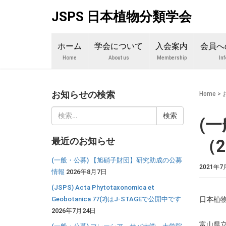
JSPS 日本植物分類学会
ホーム
学会について
入会案内
会員へ
Home
About us
Membership
In
お知らせの検索
Home
>
検
(
索:
最近のお知らせ
（2
(一般・公募) 【旭硝子財団】研究助成の公募
2021年7
情報
2026年8月7日
(JSPS) Acta Phytotaxonomica et
Geobotanica 77(2)はJ-STAGEで公開中です
日本植
2026年7月24日
富山県