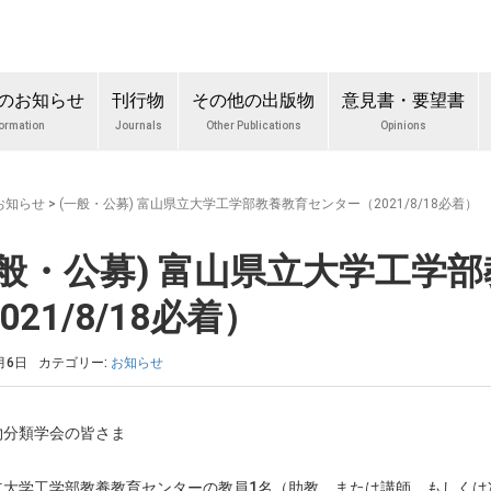
のお知らせ
刊行物
その他の出版物
意見書・要望書
formation
Journals
Other Publications
Opinions
お知らせ
>
(一般・公募) 富山県立大学工学部教養教育センター（2021/8/18必着）
一般・公募) 富山県立大学工学
021/8/18必着）
月6日
カテゴリー:
お知らせ
物分類学会の皆さま
立大学工学部教養教育センターの教員1名（助教、または講師、もしくは