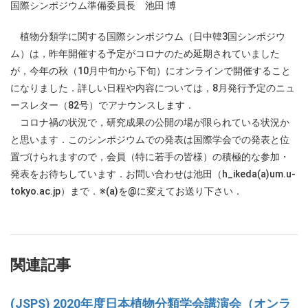
国際シンポジウム準備委員長 池田 博
植物分類学に関する国際シンポジウム（日中韓3国シンポジウ
ム）は，昨年開催する予定がコロナのため延期されていました
が，今年の秋（10月中旬から下旬）にオンラインで開催すること
になりました．詳しい日程や内容については，8月発行予定のニュ
ースレター（82号）でアナウンスします．
コロナ禍の状況で，研究成果の公開の場が限られている状況か
と思います．このシンポジウムでの発表は国際学会での発表と位
置づけられますので，会員（特に若手の皆様）の積極的な参加・
発表をお待ちしています．お問い合わせは池田（h_ikeda(a)um.u-
tokyo.ac.jp）まで．※(a)を@に変えてお送り下さい．
関連記事
(JSPS) 2020年度日本植物分類学会講演会（オンラ