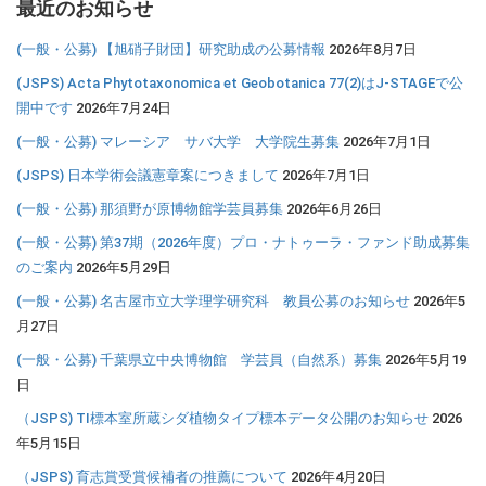
最近のお知らせ
(一般・公募) 【旭硝子財団】研究助成の公募情報
2026年8月7日
(JSPS) Acta Phytotaxonomica et Geobotanica 77(2)はJ-STAGEで公
開中です
2026年7月24日
(一般・公募) マレーシア サバ大学 大学院生募集
2026年7月1日
(JSPS) 日本学術会議憲章案につきまして
2026年7月1日
(一般・公募) 那須野が原博物館学芸員募集
2026年6月26日
(一般・公募) 第37期（2026年度）プロ・ナトゥーラ・ファンド助成募集
のご案内
2026年5月29日
(一般・公募) 名古屋市立大学理学研究科 教員公募のお知らせ
2026年5
月27日
(一般・公募) 千葉県立中央博物館 学芸員（自然系）募集
2026年5月19
日
（JSPS) TI標本室所蔵シダ植物タイプ標本データ公開のお知らせ
2026
年5月15日
（JSPS) 育志賞受賞候補者の推薦について
2026年4月20日