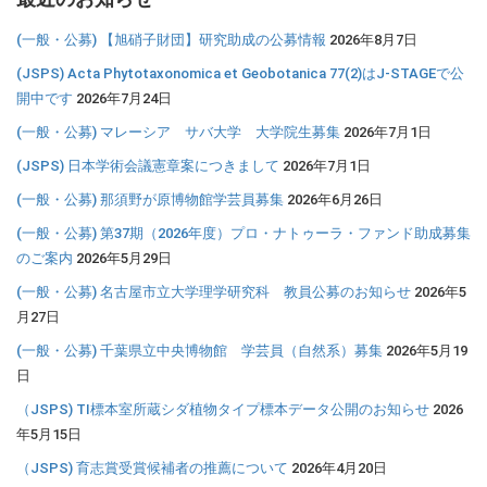
(一般・公募) 【旭硝子財団】研究助成の公募情報
2026年8月7日
(JSPS) Acta Phytotaxonomica et Geobotanica 77(2)はJ-STAGEで公
開中です
2026年7月24日
(一般・公募) マレーシア サバ大学 大学院生募集
2026年7月1日
(JSPS) 日本学術会議憲章案につきまして
2026年7月1日
(一般・公募) 那須野が原博物館学芸員募集
2026年6月26日
(一般・公募) 第37期（2026年度）プロ・ナトゥーラ・ファンド助成募集
のご案内
2026年5月29日
(一般・公募) 名古屋市立大学理学研究科 教員公募のお知らせ
2026年5
月27日
(一般・公募) 千葉県立中央博物館 学芸員（自然系）募集
2026年5月19
日
（JSPS) TI標本室所蔵シダ植物タイプ標本データ公開のお知らせ
2026
年5月15日
（JSPS) 育志賞受賞候補者の推薦について
2026年4月20日