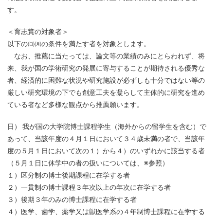
す。
＜育志賞の対象者＞
以下の㈰㈪の条件を満たす者を対象とします。
なお、推薦に当たっては、論文等の業績のみにとらわれず、将
来、我が国の学術研究の発展に寄与することが期待される優秀な
者、経済的に困難な状況や研究施設が必ずしも十分ではない等の
厳しい研究環境の下でも創意工夫を凝らして主体的に研究を進め
ている者など多様な観点から推薦願います。
日） 我が国の大学院博士課程学生（海外からの留学生を含む）で
あって、当該年度の４⽉１⽇において３４歳未満の者で、当該年
度の５⽉１⽇において次の１）から４）のいずれかに該当する者
（５月１日に休学中の者の扱いについては、※参照）
１）区分制の博士後期課程に在学する者
２）一貫制の博士課程３年次以上の年次に在学する者
３）後期３年のみの博士課程に在学する者
４）医学、歯学、薬学又は獣医学系の４年制博士課程に在学する