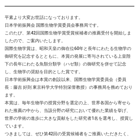
平素より大変お世話になっております。
日本学術振興会 国際生物学賞委員会事務局です。
このたび、第42回国際生物学賞受賞候補者の推薦受付を開始しま
したので、ご案内いたします。
国際生物学賞は、昭和天皇の御在位60年と長年にわたる生物学の
御研究を記念するとともに、本賞の発展に寄与されている上皇陛
下の長年にわたる魚類分類学（ハゼ類）の御研究を併せて記念
し、生物学の奨励を目的とした賞です。
日本学術振興会は本賞の創設以来、国際生物学賞委員会（委員
長：藤吉 好則 東京科学大学特別栄誉教授）の事務局を務めており
ます。
本賞は、毎年生物学の授賞分野を選定の上、世界各国から寄せら
れた推薦の中から、当該分野の研究において優れた業績を挙げ、
世界の学術の進歩に大きな貢献をした研究者1名を選考し、授賞し
ています。
つきましては、ぜひ第42回の受賞候補者をご推薦いただきたく、