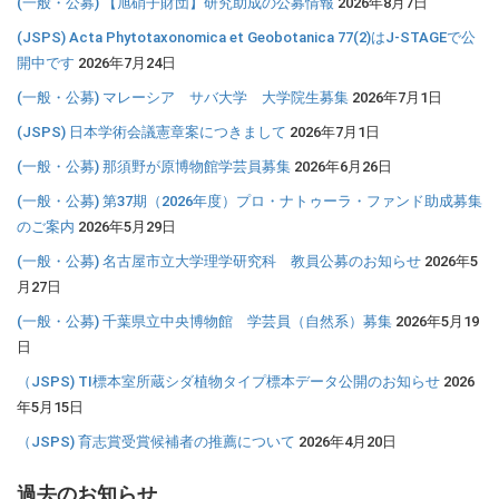
(一般・公募) 【旭硝子財団】研究助成の公募情報
2026年8月7日
(JSPS) Acta Phytotaxonomica et Geobotanica 77(2)はJ-STAGEで公
開中です
2026年7月24日
(一般・公募) マレーシア サバ大学 大学院生募集
2026年7月1日
(JSPS) 日本学術会議憲章案につきまして
2026年7月1日
(一般・公募) 那須野が原博物館学芸員募集
2026年6月26日
(一般・公募) 第37期（2026年度）プロ・ナトゥーラ・ファンド助成募集
のご案内
2026年5月29日
(一般・公募) 名古屋市立大学理学研究科 教員公募のお知らせ
2026年5
月27日
(一般・公募) 千葉県立中央博物館 学芸員（自然系）募集
2026年5月19
日
（JSPS) TI標本室所蔵シダ植物タイプ標本データ公開のお知らせ
2026
年5月15日
（JSPS) 育志賞受賞候補者の推薦について
2026年4月20日
過去のお知らせ