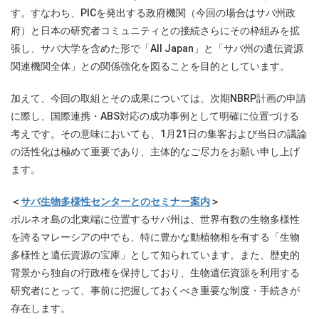
す。すなわち、PICを発出する政府機関（今回の場合はサバ州政
府）と日本の研究者コミュニティとの接続さらにその枠組みを拡
張し、サバ大学を含めた形で「All Japan」と「サバ州の遺伝資源
関連機関全体」との関係強化を図ることを目的としています。
加えて、今回の取組とその成果については、次期NBRP計画の申請
に際し、国際連携・ABS対応の成功事例として明確に位置づける
考えです。その意味においても、1月21日の集客および当日の議論
の活性化は極めて重要であり、主体的なご尽力をお願い申し上げ
ます。
＜
サバ生物多様性センターとのセミナー案内
＞
ボルネオ島の北東端に位置するサバ州は、世界有数の生物多様性
を誇るマレーシアの中でも、特に豊かな動植物相を有する「生物
多様性と遺伝資源の宝庫」として知られています。また、歴史的
背景から独自の行政権を保持しており、生物遺伝資源を利用する
研究者にとって、事前に把握しておくべき重要な制度・手続きが
存在します。