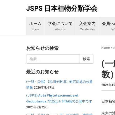
JSPS 日本植物分類学会
ホーム
学会について
入会案内
会員へ
Home
About us
Membership
In
お知らせの検索
Home
>
検
(
索:
最近のお知らせ
教
(一般・公募) 【旭硝子財団】研究助成の公募
2025年1
情報
2026年8月7日
(JSPS) Acta Phytotaxonomica et
Geobotanica 77(2)はJ-STAGEで公開中です
日本植
2026年7月24日
東大の