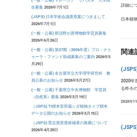
(一般・公募) マレーシア サバ大学 大学院
詳細に
生募集
2026年7月1日
(JSPS) 日本学術会議憲章案につきまして
日本植
2026年7月1日
(一般・公募) 那須野が原博物館学芸員募集
2026年6月26日
(一般・公募) 第37期（2026年度）プロ・ナト
関連
ゥーラ・ファンド助成募集のご案内
2026年5
月29日
(JS
(一般・公募) 名古屋市立大学理学研究科 教
員公募のお知らせ
2026年5月27日
2020
る昨今の
(一般・公募) 千葉県立中央博物館 学芸員
（自然系）募集
2026年5月19日
2020年1
（JSPS) TI標本室所蔵シダ植物タイプ標本
データ公開のお知らせ
2026年5月15日
（JSPS) 育志賞受賞候補者の推薦について
(JS
2026年4月20日