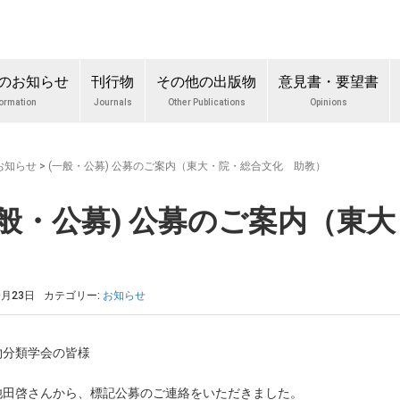
のお知らせ
刊行物
その他の出版物
意見書・要望書
formation
Journals
Other Publications
Opinions
お知らせ
>
(一般・公募) 公募のご案内（東大・院・総合文化 助教）
一般・公募) 公募のご案内（東
）
0月23日
カテゴリー:
お知らせ
物分類学会の皆様
池田啓さんから、標記公募のご連絡をいただきました。