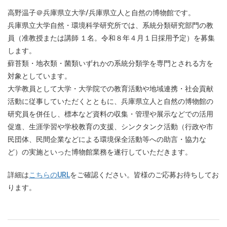
高野温子＠兵庫県立大学/兵庫県立人と自然の博物館です。
兵庫県立大学自然・環境科学研究所では、系統分類研究部門の教
員（准教授または講師 １名。令和８年４月１日採用予定）を募集
します。
蘚苔類・地衣類・菌類いずれかの系統分類学を専門とされる方を
対象としています。
大学教員として大学・大学院での教育活動や地域連携・社会貢献
活動に従事していただくとともに、兵庫県立人と自然の博物館の
研究員を併任し、標本など資料の収集・管理や展示などでの活用
促進、生涯学習や学校教育の支援、シンクタンク活動（行政や市
民団体、民間企業などによる環境保全活動等への助言・協力な
ど）の実施といった博物館業務を遂行していただきます。
詳細は
こちらのURL
をご確認ください。皆様のご応募お待ちしてお
ります。